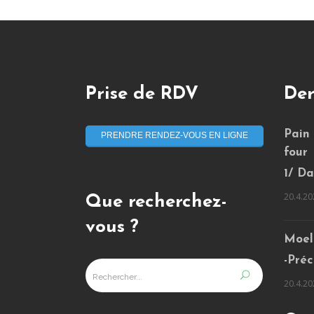
Prise de RDV
Der
Pain
PRENDRE RENDEZ-VOUS EN LIGNE
four
1/ Da
20.4.20
Que recherchez-
vous ?
Moel
-Préc
20.4.20