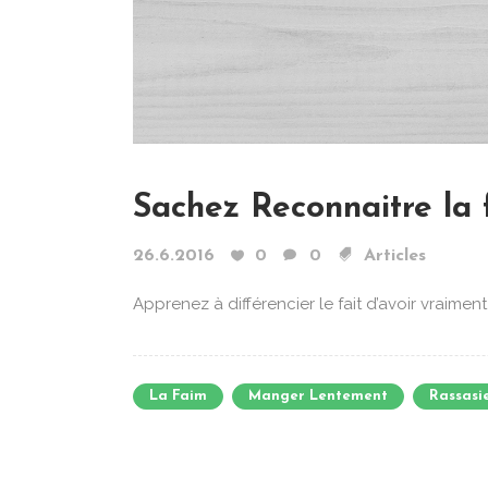
Sachez Reconnaitre la 
26.6.2016
0
0
Articles
Apprenez à différencier le fait d’avoir vraiment 
La Faim
Manger Lentement
Rassasi