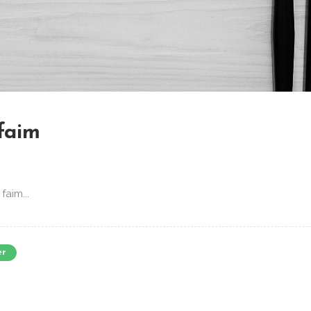
faim
faim...
er