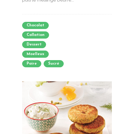
puis le mélange beurre...
Chocolat
Collation
Dessert
Moelleux
Poire
Sucré