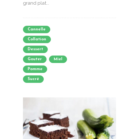
grand plat...
Cannelle
Collation
Dessert
Gouter
Miel
Pomme
Sucré