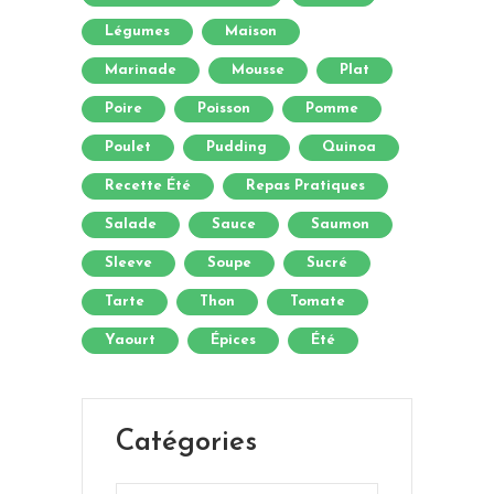
Légumes
Maison
Marinade
Mousse
Plat
Poire
Poisson
Pomme
Poulet
Pudding
Quinoa
Recette Été
Repas Pratiques
Salade
Sauce
Saumon
Sleeve
Soupe
Sucré
Tarte
Thon
Tomate
Yaourt
Épices
Été
Catégories