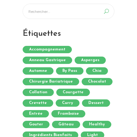
Étiquettes
Accompagnement
Anneau Gastrique
Asperges
Automne
By Pass
Chia
Chirurgie Bariatrique
Chocolat
Collation
Courgette
Crevette
Curry
Dessert
Entrée
Framboise
Gouter
Gâteau
Healthy
Ingrédients Bienfaits
Light