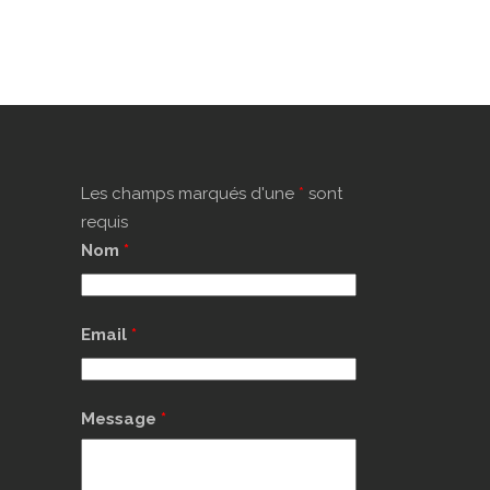
Les champs marqués d'une
*
sont
requis
Nom
*
Email
*
Message
*