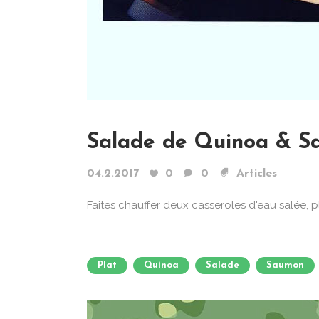
Salade de Quinoa & 
04.2.2017
0
0
Articles
Faites chauffer deux casseroles d'eau salée, pl
Plat
Quinoa
Salade
Saumon