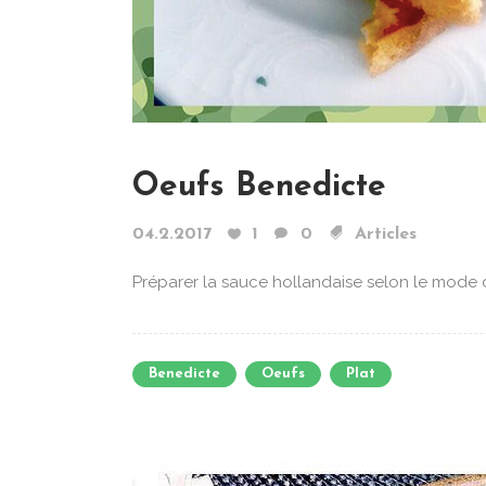
Oeufs Benedicte
04.2.2017
1
0
Articles
Préparer la sauce hollandaise selon le mode 
Benedicte
Oeufs
Plat