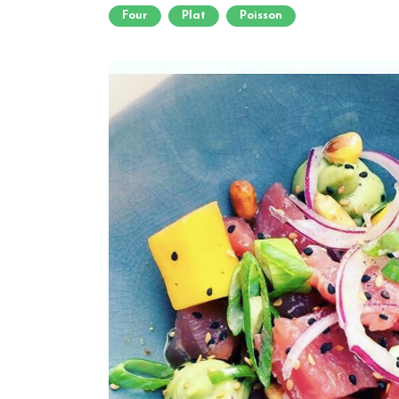
Four
Plat
Poisson