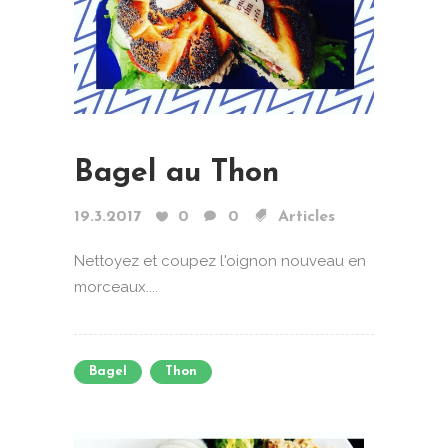
Bagel au Thon
19.3.2017
0
0
Articles
Nettoyez et coupez l'oignon nouveau en
morceaux....
Bagel
Thon