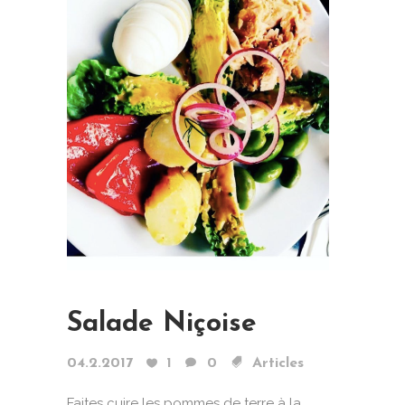
Salade Niçoise
04.2.2017
1
0
Articles
Faites cuire les pommes de terre à la