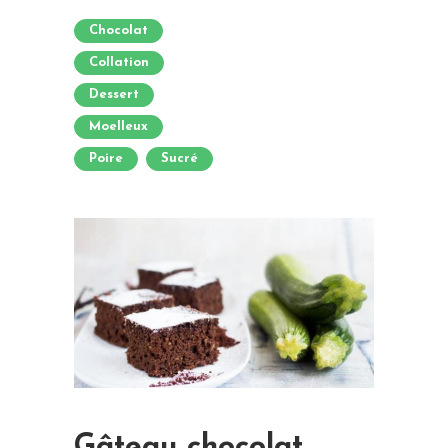
Chocolat
Collation
Dessert
Moelleux
Poire
Sucré
Gâteau chocolat