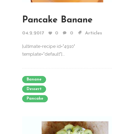
Pancake Banane
04.2.2017
0
0
Articles
[ultimate-recipe id="4910"
template="default"]...
Banane
Dessert
Pancake