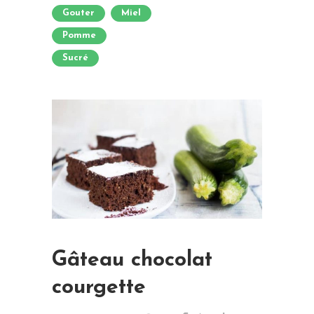
Gouter
Miel
Pomme
Sucré
Gâteau chocolat
courgette