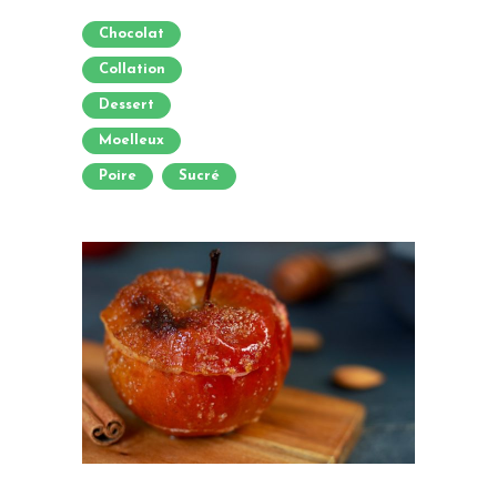
Chocolat
Collation
Dessert
Moelleux
Poire
Sucré