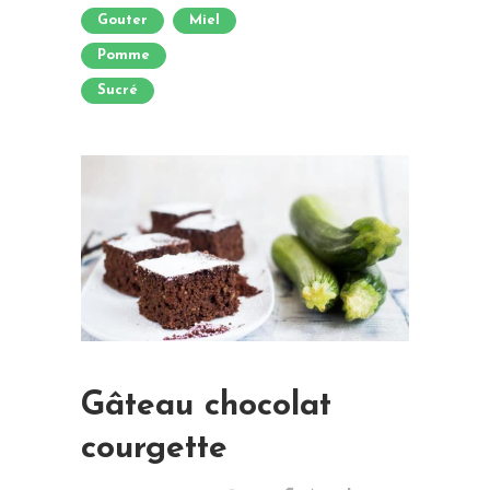
Gouter
Miel
Pomme
Sucré
Gâteau chocolat
courgette