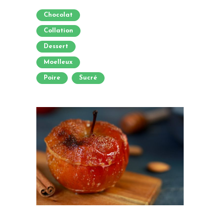
Chocolat
Collation
Dessert
Moelleux
Poire
Sucré