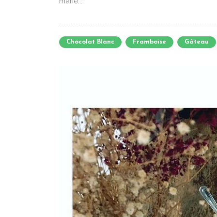
marie....
Chocolat Blanc
Framboise
Gâteau