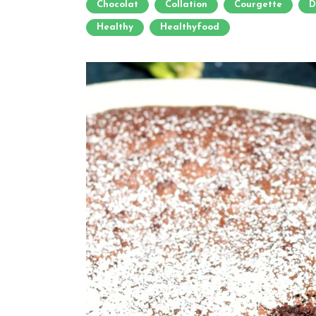
Chocolat
Collation
Courgette
D
Healthy
Healthyfood