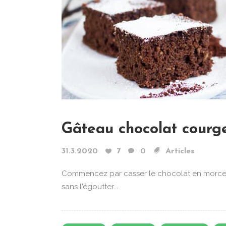
Gâteau chocolat courg
31.3.2020
7
0
Articles
Commencez par casser le chocolat en morceau
sans l'égoutter...