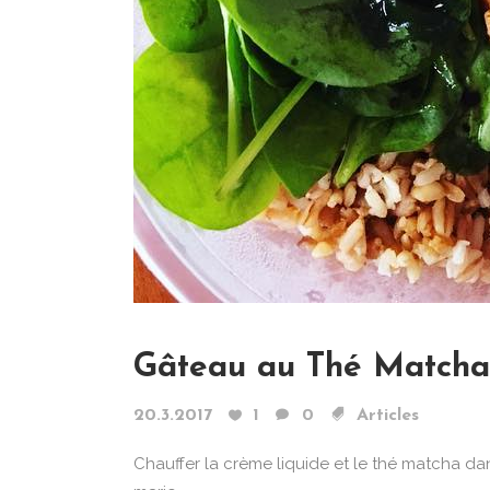
Gâteau au Thé Matcha 
20.3.2017
1
0
Articles
Chauffer la crème liquide et le thé matcha da