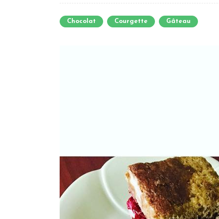
Chocolat
Courgette
Gâteau