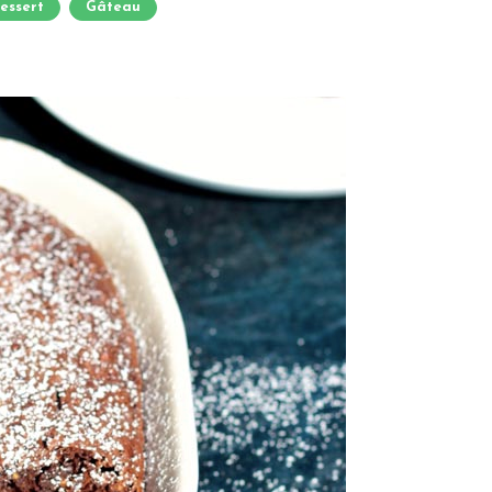
essert
Gâteau