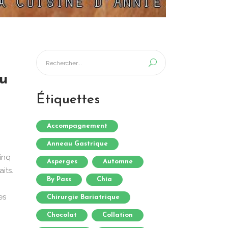
ou
Étiquettes
Accompagnement
Anneau Gastrique
inq
Asperges
Automne
its.
By Pass
Chia
es
Chirurgie Bariatrique
Chocolat
Collation