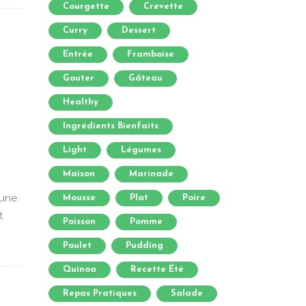
Courgette
Crevette
Curry
Dessert
Entrée
Framboise
Gouter
Gâteau
Healthy
Ingrédients Bienfaits
Light
Légumes
Maison
Marinade
 une
Mousse
Plat
Poire
t
Poisson
Pomme
Poulet
Pudding
Quinoa
Recette Été
Repas Pratiques
Salade