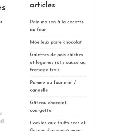
articles
es
,
Pain maison à la cocotte
au four
Moelleux poire chocolat
Galettes de pois chiches
et légumes rôtis sauce au
fromage frais
Pomme au four miel /
cannelle
Gâteau chocolat
courgette
es
il,
Cookies aux fruits secs et
flocons d’avoine à moins