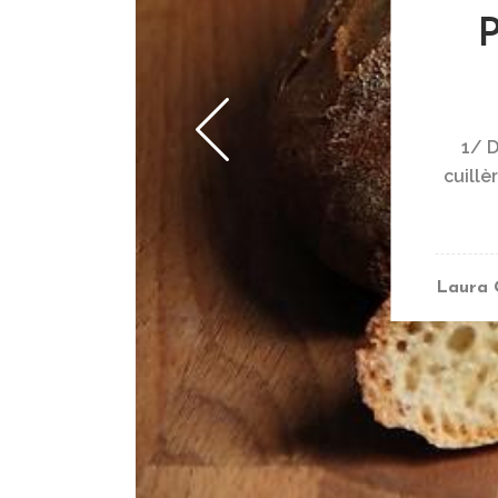
P
1/ D
cuillè
Laura 