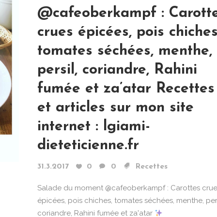
@cafeoberkampf : Carott
crues épicées, pois chiches
tomates séchées, menthe,
persil, coriandre, Rahini
fumée et za’atar Recettes
et articles sur mon site
internet : lgiami-
dieteticienne.fr
31.3.2017
0
0
Recettes
Salade du moment @cafeoberkampf : Carottes cru
épicées, pois chiches, tomates séchées, menthe, pers
coriandre, Rahini fumée et za'atar