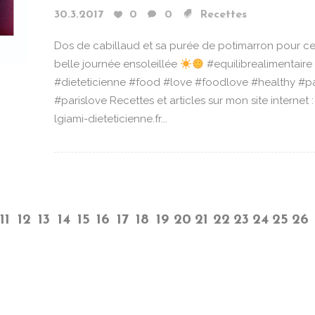
30.3.2017
0
0
Recettes
Dos de cabillaud et sa purée de potimarron pour ce
belle journée ensoleillée
#equilibrealimentaire
#dieteticienne #food #love #foodlove #healthy #pa
#parislove Recettes et articles sur mon site internet :
lgiami-dieteticienne.fr...
11
12
13
14
15
16
17
18
19
20
21
22
23
24
25
26