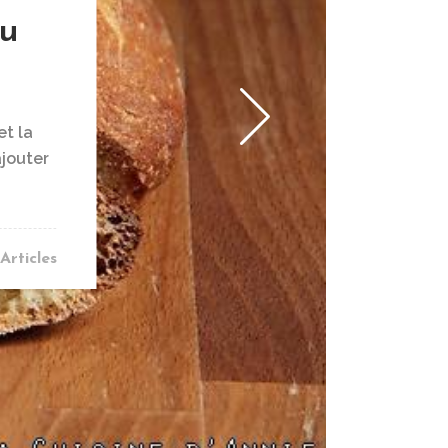
au
et la
ajouter
Articles