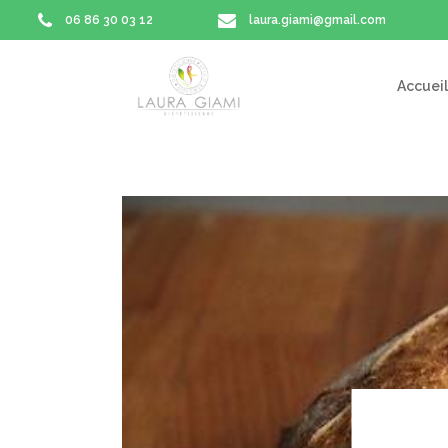
06 86 30 03 12
laura.giami@gmail.com
Accueil