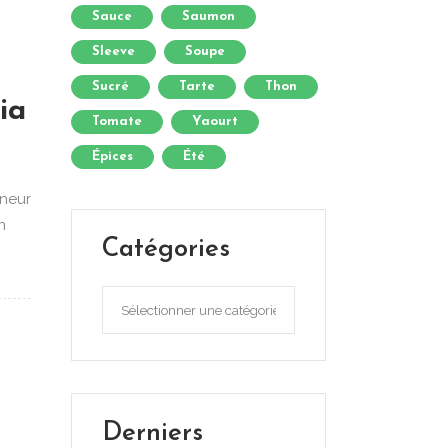
Sauce
Saumon
Sleeve
Soupe
Sucré
Tarte
Thon
ia
Tomate
Yaourt
Épices
Été
eneur
n
Catégories
Catégories
Derniers