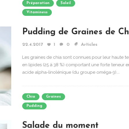
Préparation
Soleil
Vitaminess
Pudding de Graines de Ch
22.4.2017
1
0
Articles
Les graines de chia sont connues pour leur haute t
en lipides (25 à 38 %) comportant une forte teneur e
acide alpha-linolénique (du groupe oméga-3)....
Chia
Graines
Pudding
Salade du moment