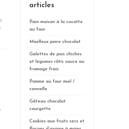
articles
s
Pain maison à la cocotte
s
au four
Moelleux poire chocolat
Galettes de pois chiches
et légumes rôtis sauce au
fromage frais
Pomme au four miel /
cannelle
Gâteau chocolat
y
courgette
Cookies aux fruits secs et
flocons d’avoine à moins