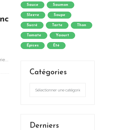
Sauce
Saumon
Sleeve
Soupe
anc
Sucré
Tarte
Thon
Tomate
Yaourt
Épices
Été
e....
Catégories
Catégories
Derniers