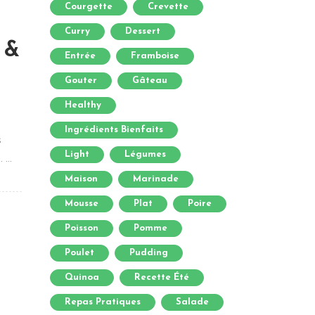
Courgette
Crevette
Curry
Dessert
 &
Entrée
Framboise
Gouter
Gâteau
Healthy
Ingrédients Bienfaits
s
Light
Légumes
...
Maison
Marinade
Mousse
Plat
Poire
Poisson
Pomme
Poulet
Pudding
Quinoa
Recette Été
Repas Pratiques
Salade