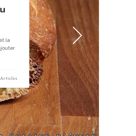
au
et la
ajouter
Articles