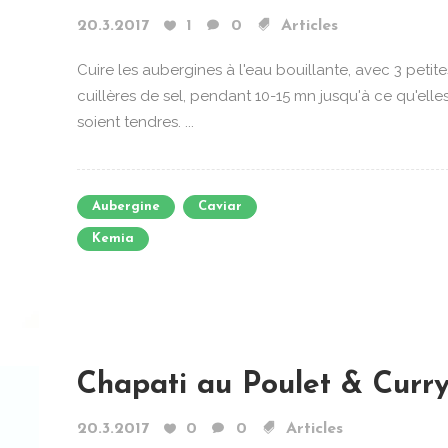
20.3.2017
1
0
Articles
Cuire les aubergines à l'eau bouillante, avec 3 petite
cuillères de sel, pendant 10-15 mn jusqu'à ce qu'elle
soient tendres. ...
Aubergine
Caviar
Kemia
Chapati au Poulet & Curr
20.3.2017
0
0
Articles