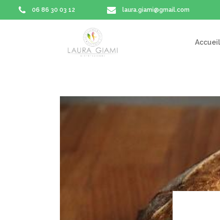
06 86 30 03 12
laura.giami@gmail.com
Accueil