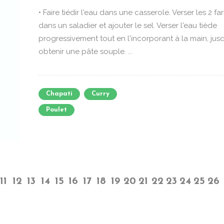
• Faire tiédir l'eau dans une casserole. Verser les 2 fa
dans un saladier et ajouter le sel. Verser l'eau tiède
progressivement tout en l'incorporant à la main, jus
obtenir une pâte souple. ...
Chapati
Curry
Poulet
11
12
13
14
15
16
17
18
19
20
21
22
23
24
25
26