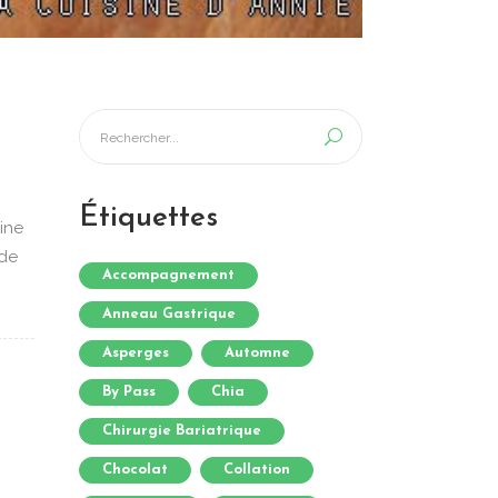
Étiquettes
rine
 de
Accompagnement
Anneau Gastrique
Asperges
Automne
By Pass
Chia
Chirurgie Bariatrique
Chocolat
Collation