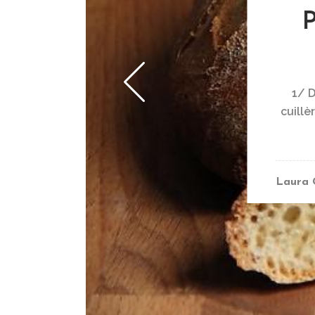
P
1/ D
cuillè
Laura 