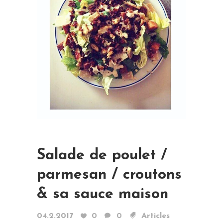
Salade de poulet /
parmesan / croutons
& sa sauce maison
04.2.2017
0
0
Articles