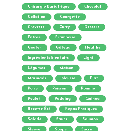
Chirurgie Bariatrique
Chocolat
Collation
Courgette
Crevette
Curry
Dessert
Entrée
Framboise
Gouter
Gâteau
Healthy
Ingrédients Bienfaits
Light
Légumes
Maison
Marinade
Mousse
Plat
Poire
Poisson
Pomme
Poulet
Pudding
Quinoa
Recette Été
Repas Pratiques
Salade
Sauce
Saumon
Sleeve
Soupe
Sucré