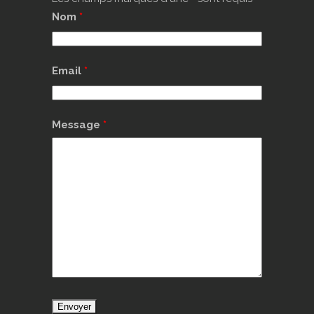
Nom
*
Email
*
Message
*